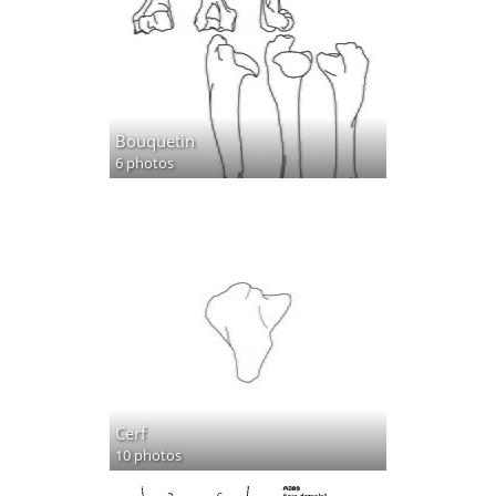
Bouquetin
6 photos
Cerf
10 photos