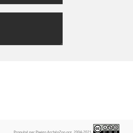
Propulsé par
Piwigo
ArchéoZoo.org, 2004-2021.