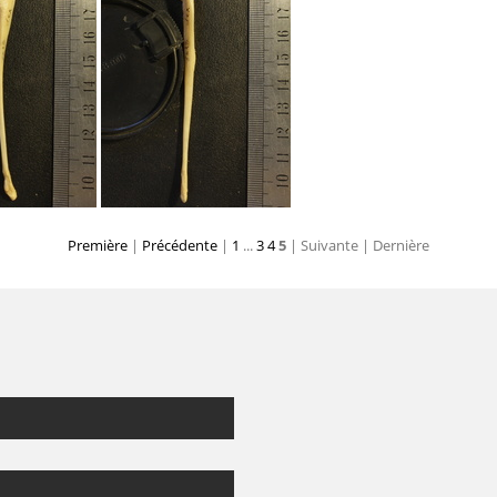
oximale
Tibia et fibula : vue antérieure
Tibia et fibula : vue latérale
Tibia et fibula 
Première
|
Précédente
|
1
...
3
4
5
| Suivante
| Dernière
vue médiale
Ulna : vue postérieure