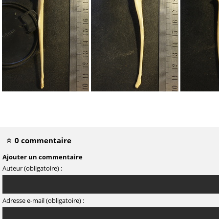
Tibia et fibula : extrémité distale
Tibia et fibula : extrémité pr
Ulna : vue antérieure
Ulna : vue latérale
Ulna : 
0 commentaire
Ajouter un commentaire
Auteur (obligatoire) :
Adresse e-mail (obligatoire) :