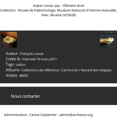
Vulpes corsac spp.
- Élément droit
Collection : Musée de Paléontologie, Muséum National d'Histoire Naturelle,
Kiev, Ukraine (Id:5628)
Auteur
François Lanoë
Créée le
mercredi 16 mars 2011
Tags
radius
Albums
Collections de référence
/
Carnivores
/
Renard des steppes
Visites
48055
Nous contacter
Administration : Carine Carpentier -
admin@archezoo.org