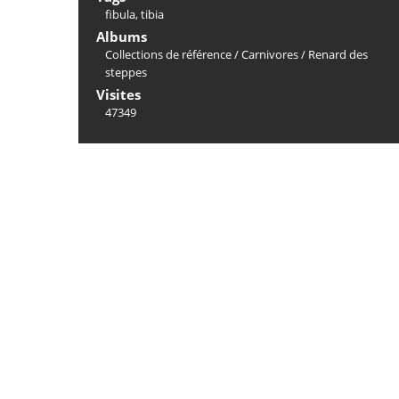
fibula
,
tibia
Albums
Collections de référence
/
Carnivores
/
Renard des
steppes
Visites
47349