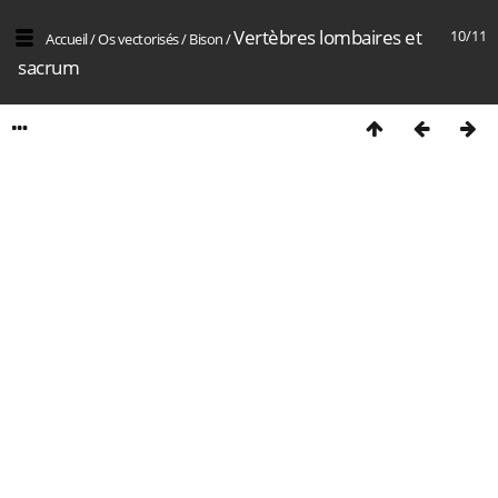
Vertèbres lombaires et
10/11
Accueil
/
Os vectorisés
/
Bison
/
sacrum