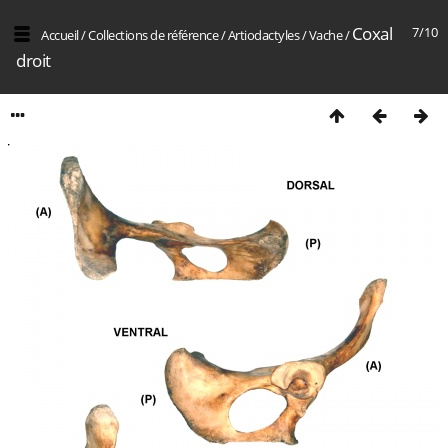
Coxal
7/10
Accueil
/
Collections de référence
/
Artiodactyles
/
Vache
/
droit