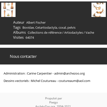
Auteur
Albert Fischer
Tags
Bovidae
,
Cetartiodactyla
,
coxal
,
pelvis
Albums
Collections de référence
/
Artiodactyles
/
Vache
Visites
64074
Nous contacter
Administration : Carine Carpentier -
admin@archezoo.org
Dessins vectoriels : Michel Coutureau -
coutureaum@aol.com
Propulsé par
Piwigo
ArchéoZoo.org, 2004-2021.