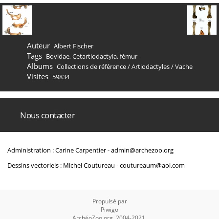
Auteur
Albert Fischer
Tags
Bovidae
,
Cetartiodactyla
,
fémur
Albums
Collections de référence
/
Artiodactyles
/
Vache
Visites
59834
Nous contacter
Administration : Carine Carpentier -
admin@archezoo.org
Dessins vectoriels : Michel Coutureau -
coutureaum@aol.com
Propulsé par
Piwigo
ArchéoZoo.org, 2004-2021.