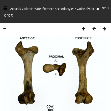
Fémur
9/10
Accueil
/
Collections de référence
/
Artiodactyles
/
Vache
/
droit