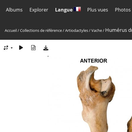
Albums
Explorer
Langue
Plus vues
Photos 
Humérus dr
Accueil
/
Collections de référence
/
Artiodactyles
/
Vache
/