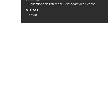
Collections de référence
/
Artiodactyles
/
Vache
Visites
57848