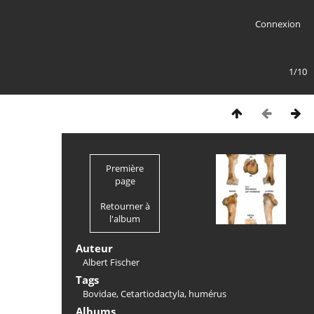
Connexion
1/10
Première
page
Retourner à
l'album
Auteur
Albert Fischer
Tags
Bovidae
,
Cetartiodactyla
,
humérus
Albums