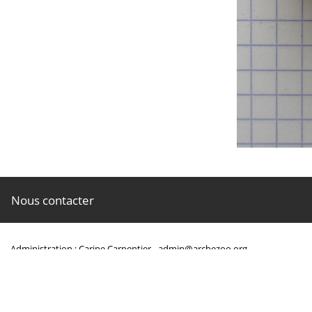
Nous contacter
Administration : Carine Carpentier -
admin@archezoo.org
Dessins vectoriels : Michel Coutureau -
coutureaum@aol.com