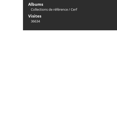
Albums
Collections de référence
/
Cerf
Visites
36634