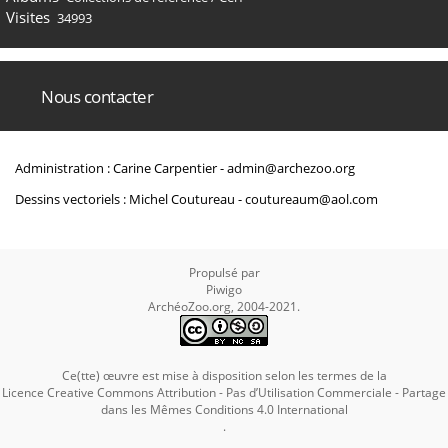
Visites
34993
Nous contacter
Administration : Carine Carpentier -
admin@archezoo.org
Dessins vectoriels : Michel Coutureau -
coutureaum@aol.com
Propulsé par
Piwigo
ArchéoZoo.org, 2004-2021.
Ce(tte) œuvre est mise à disposition selon les termes de la
Licence Creative Commons Attribution - Pas d’Utilisation Commerciale - Partage
dans les Mêmes Conditions 4.0 International
.