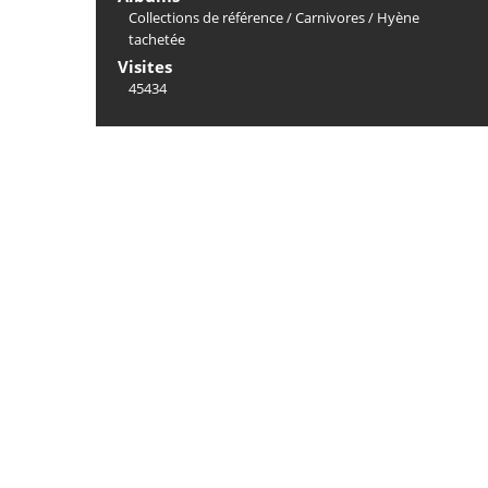
Collections de référence
/
Carnivores
/
Hyène
tachetée
Visites
45434