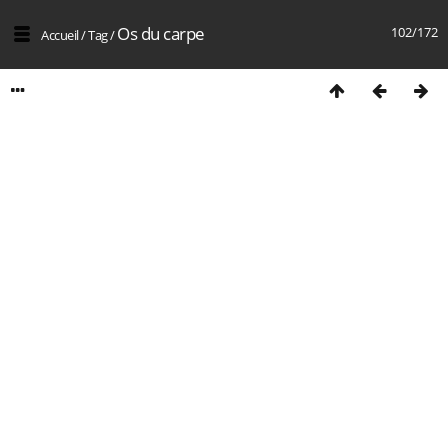
Os du carpe
102/172
Accueil
/
Tag
/