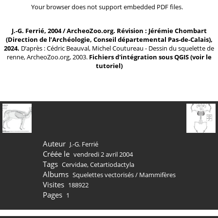
Your browser does not support embedded PDF files.
J.-G. Ferrié, 2004 / ArcheoZoo.org. Révision : Jérémie Chombart
(Direction de l’Archéologie, Conseil départemental Pas-de-Calais),
2024.
D’après : Cédric Beauval, Michel Coutureau - Dessin du squelette de
renne, ArcheoZoo.org, 2003.
Fichiers d'intégration sous QGIS
(
voir le
tutoriel
)
Auteur
J.-G. Ferrié
Créée le
vendredi 2 avril 2004
Tags
Cervidae
,
Cetartiodactyla
Albums
Squelettes vectorisés
/
Mammifères
Visites
188922
Pages
1