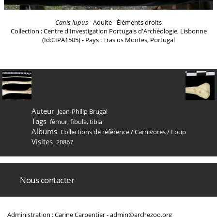
Canis lupus
- Adulte - Éléments droits
Collection : Centre d'Investigation Portugais d'Archéologie, Lisbonne
(Id:CIPA1505) - Pays : Tras os Montes, Portugal
Auteur
Jean-Philip Brugal
Tags
fémur
,
fibula
,
tibia
Albums
Collections de référence
/
Carnivores
/
Loup
Visites
20867
Nous contacter
Administration : Carine Carpentier -
admin@archezoo.org