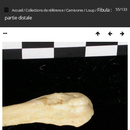
Fibula :
55/133
Accueil
/
Collections de référence
/
Carnivores
/
Loup
/
partie distale