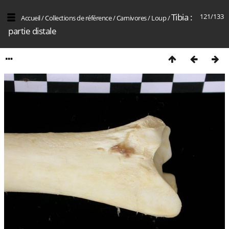
Tibia :
121/133
Accueil
/
Collections de référence
/
Carnivores
/
Loup
/
partie distale