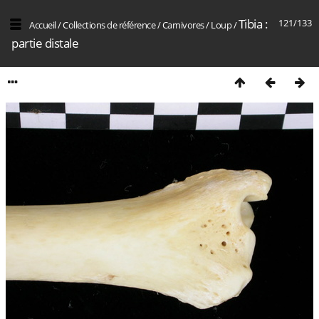
Tibia :
121/133
Accueil
/
Collections de référence
/
Carnivores
/
Loup
/
partie distale