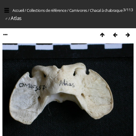
3/113
Accueil
/
Collections de référence
/
Carnivores
/
Chacal à chabraque
Atlas
♂
/