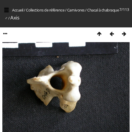
7/113
Accueil
/
Collections de référence
/
Carnivores
/
Chacal à chabraque
Axis
♂
/