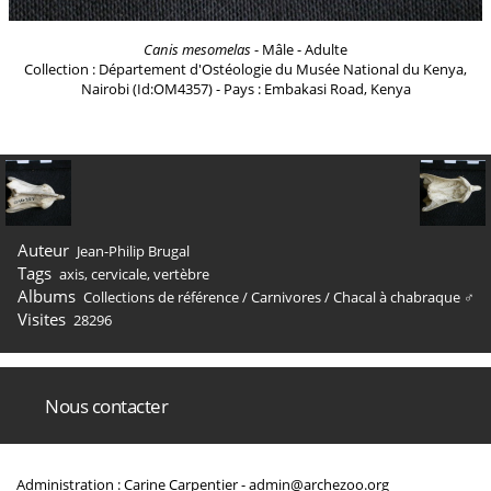
Canis mesomelas
- Mâle - Adulte
Collection : Département d'Ostéologie du Musée National du Kenya,
Nairobi (Id:OM4357) - Pays : Embakasi Road, Kenya
Auteur
Jean-Philip Brugal
Tags
axis
,
cervicale
,
vertèbre
Albums
Collections de référence
/
Carnivores
/
Chacal à chabraque ♂
Visites
28296
Nous contacter
Administration : Carine Carpentier -
admin@archezoo.org