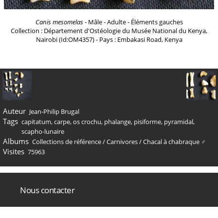
Canis mesomelas
- Mâle - Adulte - Éléments gauches
Collection : Département d'Ostéologie du Musée National du Kenya,
Nairobi (Id:OM4357) - Pays : Embakasi Road, Kenya
Auteur
Jean-Philip Brugal
Tags
capitatum
,
carpe
,
os crochu
,
phalange
,
pisiforme
,
pyramidal
,
scapho-lunaire
Albums
Collections de référence
/
Carnivores
/
Chacal à chabraque ♂
Visites
75963
Nous contacter