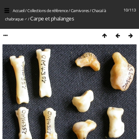
10/113
Accueil
/
Collections de référence
/
Carnivores
/
Chacal à
Carpe et phalanges
chabraque ♂
/