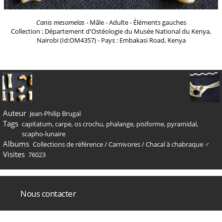
Canis mesomelas
- Mâle - Adulte - Éléments gauches
Collection : Département d'Ostéologie du Musée National du Kenya,
Nairobi (Id:OM4357) - Pays : Embakasi Road, Kenya
Auteur
Jean-Philip Brugal
Tags
capitatum
,
carpe
,
os crochu
,
phalange
,
pisiforme
,
pyramidal
,
scapho-lunaire
Albums
Collections de référence
/
Carnivores
/
Chacal à chabraque ♂
Visites
76023
Nous contacter