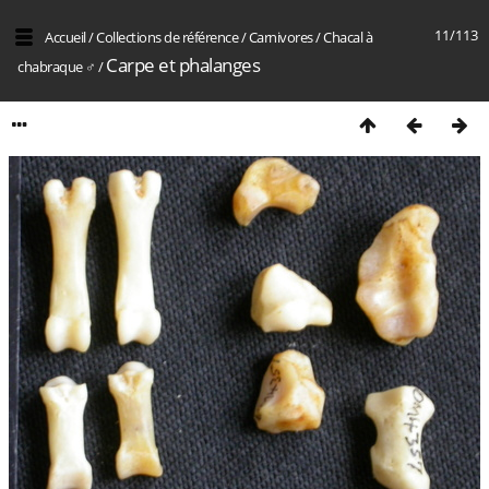
11/113
Accueil
/
Collections de référence
/
Carnivores
/
Chacal à
Carpe et phalanges
chabraque ♂
/