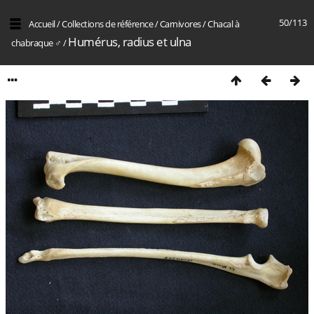
50/113
Accueil
/
Collections de référence
/
Carnivores
/
Chacal à
Humérus, radius et ulna
chabraque ♂
/