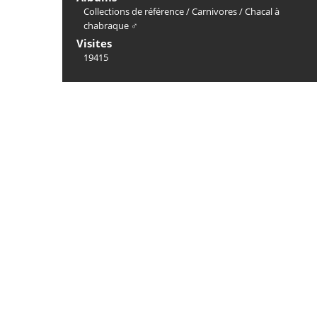
Collections de référence
/
Carnivores
/
Chacal à
chabraque ♂
Visites
19415