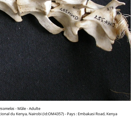
esomelas
- Mâle - Adulte
ional du Kenya, Nairobi (Id:OM4357) - Pays : Embakasi Road, Kenya