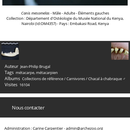
Canis mesomelas
- Mâle - Adulte - Éléments gauches
Collection : Département d'Ostéologie du Musée National du Kenya,
Nairobi (Id:OM4357) - Pays : Embakasi Road, Kenya
Auteur
Jean-Philip Brugal
Tags
métacarpe
,
métacarpien
Albums
Collections de référence
/
Carnivores
/
Chacal à chabraque ♂
Visites
16104
Nous contacter
Administration : Carine Carpentier -
admin@archezoo.org