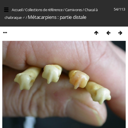
54/113
Accueil
/
Collections de référence
/
Carnivores
/
Chacal à
Métacarpiens : partie distale
chabraque ♂
/