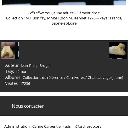
Felis silvestris
- Jeune adulte - Élément droit
Collection : M.F.Bonifay, MMSH (don M. Jeannet 1976) - Pays : France,
Saône-et-Loire
Auteur
Jean-Philip Brugal
Tags
fémur
Albums
Collections de référence
/
Carnivores
/
Chat sauvage (jeune)
Visites
17236
Nous contacter
Administration : Carine Carpentier -
admin@archezoo.org