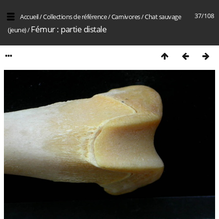
37/108
Accueil
/
Collections de référence
/
Carnivores
/
Chat sauvage
Fémur : partie distale
(jeune)
/