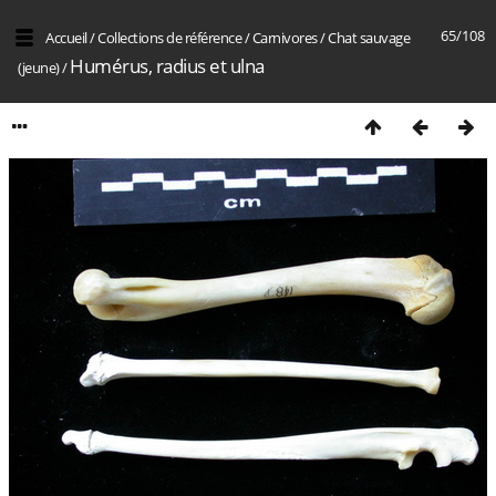
65/108
Accueil
/
Collections de référence
/
Carnivores
/
Chat sauvage
Humérus, radius et ulna
(jeune)
/