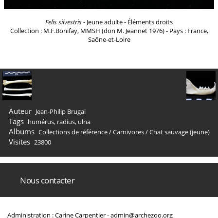
Felis silvestris
- Jeune adulte - Éléments droits
Collection : M.F.Bonifay, MMSH (don M. Jeannet 1976) - Pays : France,
Saône-et-Loire
Auteur
Jean-Philip Brugal
Tags
humérus
,
radius
,
ulna
Albums
Collections de référence
/
Carnivores
/
Chat sauvage (jeune)
Visites
23800
Nous contacter
Administration : Carine Carpentier -
admin@archezoo.org