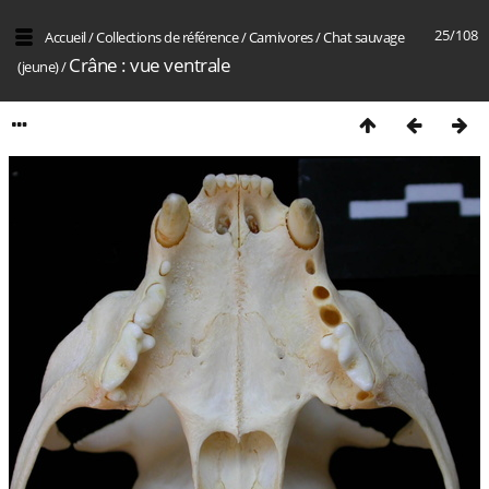
25/108
Accueil
/
Collections de référence
/
Carnivores
/
Chat sauvage
Crâne : vue ventrale
(jeune)
/