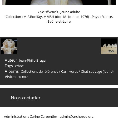
Felis silvestris
- Jeune adulte
Collection : M.F.Bonifay, MMSH (don M. Jeannet 1976) - Pays : France,
Saône-et-Loire
Auteur
Jean-Philip Brugal
Tags
crâne
Albums
Collections de référence
/
Carnivores
/
Chat sauvage (jeune)
Visites
16807
Nous contacter
Administration : Carine Carpentier -
admin@archezoo.org