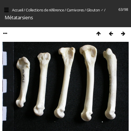
63/98
Accueil
/
Collections de référence
/
Carnivores
/
Glouton ♂
/
Métatarsiens