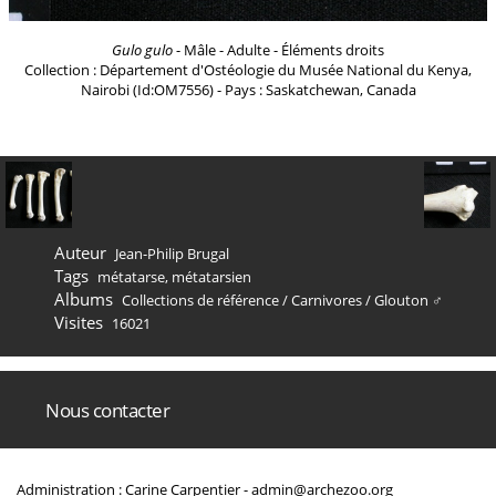
Gulo gulo
- Mâle - Adulte - Éléments droits
Collection : Département d'Ostéologie du Musée National du Kenya,
Nairobi (Id:OM7556) - Pays : Saskatchewan, Canada
Auteur
Jean-Philip Brugal
Tags
métatarse
,
métatarsien
Albums
Collections de référence
/
Carnivores
/
Glouton ♂
Visites
16021
Nous contacter
Administration : Carine Carpentier -
admin@archezoo.org