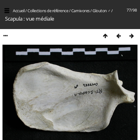
77/98
Accueil
/
Collections de référence
/
Carnivores
/
Glouton ♂
/
Scapula : vue médiale