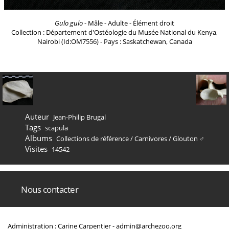
Gulo gulo
- Mâle - Adulte - Élément droit
Collection : Département d'Ostéologie du Musée National du Kenya,
Nairobi (Id:OM7556) - Pays : Saskatchewan, Canada
Auteur
Jean-Philip Brugal
Tags
scapula
Albums
Collections de référence
/
Carnivores
/
Glouton ♂
Visites
14542
Nous contacter
Administration : Carine Carpentier -
admin@archezoo.org