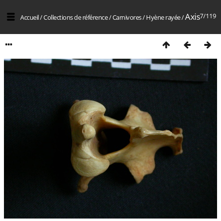
Axis
7/119
Accueil
/
Collections de référence
/
Carnivores
/
Hyène rayée
/