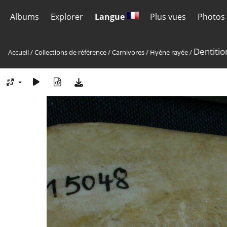
Albums
Explorer
Langue
Plus vues
Photos 
Dentitio
Accueil
/
Collections de référence
/
Carnivores
/
Hyène rayée
/