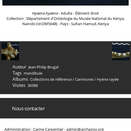
Hyaena hyaena
- Adulte - Élément droit
Collection : Département d'Ostéologie du Musée National du Kenya,
Nairobi (Id:OM5048) - Pays : Sultan Hamud, Kenya
Auteur
Jean-Philip Brugal
Tags
mandibule
Albums
Collections de référence
/
Carnivores
/
Hyène rayée
Visites
36588
Nous contacter
Administration : Carine Carpentier -
admin@archezoo.org