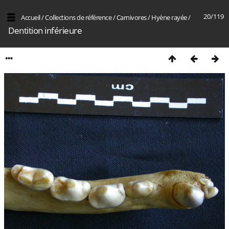
20/119
Accueil
/
Collections de référence
/
Carnivores
/
Hyène rayée
/
Dentition inférieure