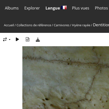
Albums
Explorer
Langue
Plus vues
Photos 
Dentitio
Accueil
/
Collections de référence
/
Carnivores
/
Hyène rayée
/