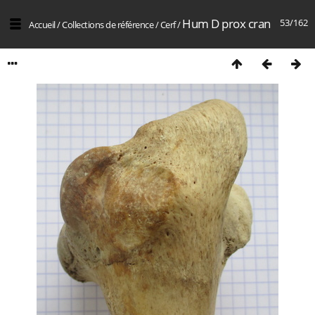
Hum D prox cran
53/162
Accueil
/
Collections de référence
/
Cerf
/