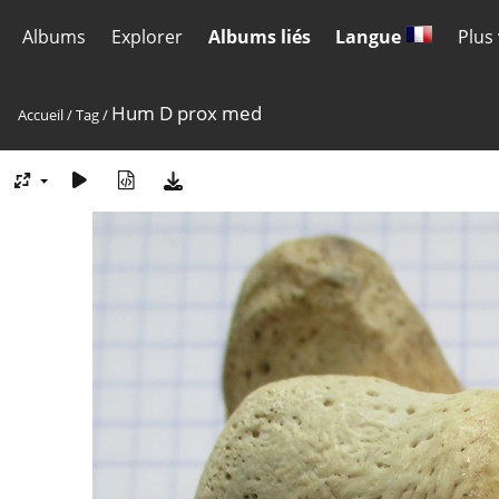
Albums
Explorer
Albums liés
Langue
Plus
Hum D prox med
Accueil
/
Tag
/