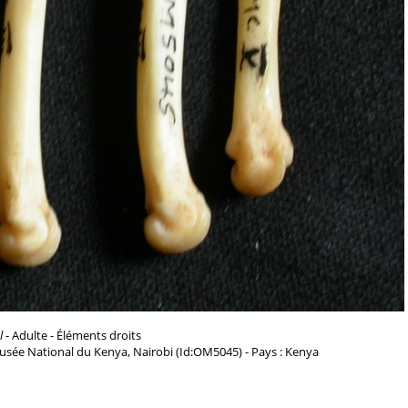
l
- Adulte - Éléments droits
usée National du Kenya, Nairobi (Id:OM5045) - Pays : Kenya