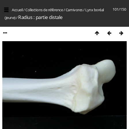
101/150
Accueil
/
Collections de référence
/
Carnivores
/
Lynx boréal
Radius : partie distale
(jeune)
/