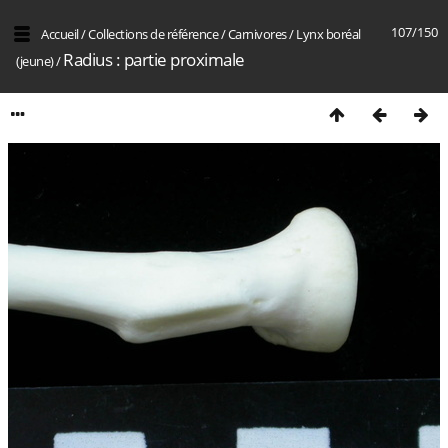
107/150
Accueil
/
Collections de référence
/
Carnivores
/
Lynx boréal
Radius : partie proximale
(jeune)
/