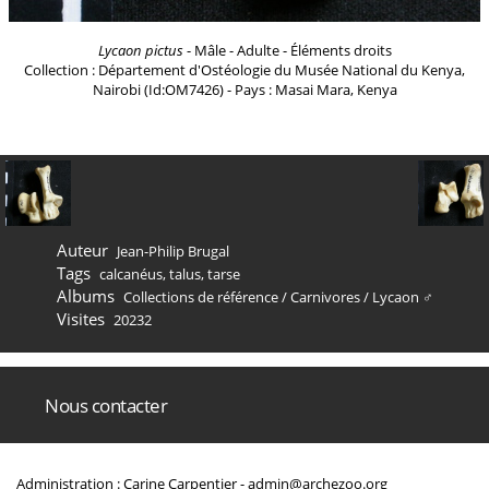
Lycaon pictus
- Mâle - Adulte - Éléments droits
Collection : Département d'Ostéologie du Musée National du Kenya,
Nairobi (Id:OM7426) - Pays : Masai Mara, Kenya
Auteur
Jean-Philip Brugal
Tags
calcanéus
,
talus
,
tarse
Albums
Collections de référence
/
Carnivores
/
Lycaon ♂
Visites
20232
Nous contacter
Administration : Carine Carpentier -
admin@archezoo.org