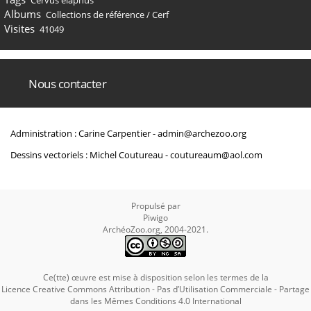
Cervus elaphus
Albums
Collections de référence
/
Cerf
Visites
41049
Nous contacter
Administration : Carine Carpentier -
admin@archezoo.org
Dessins vectoriels : Michel Coutureau -
coutureaum@aol.com
Propulsé par
Piwigo
ArchéoZoo.org, 2004-2021.
Ce(tte) œuvre est mise à disposition selon les termes de la
Licence Creative Commons Attribution - Pas d’Utilisation Commerciale - Partage
dans les Mêmes Conditions 4.0 International