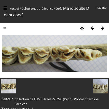
Mand adulte D
64/162
Accueil
/
Collections de référence
/
Cerf
/
dent dors2
Auteur
Collection de l'UMR ArTeHiS 6298 (Dijon). Photos : Caroline
Lachiche
Tags