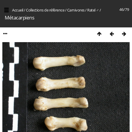
46/79
Accueil
/
Collections de référence
/
Carnivores
/
Ratel ♂
/
Métacarpiens