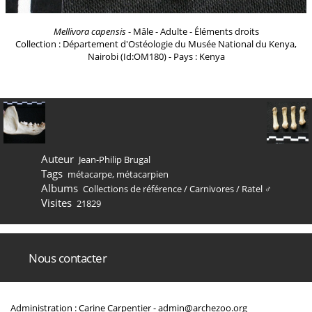
Mellivora capensis
- Mâle - Adulte - Éléments droits
Collection : Département d'Ostéologie du Musée National du Kenya,
Nairobi (Id:OM180) - Pays : Kenya
Auteur
Jean-Philip Brugal
Tags
métacarpe
,
métacarpien
Albums
Collections de référence
/
Carnivores
/
Ratel ♂
Visites
21829
Nous contacter
Administration : Carine Carpentier -
admin@archezoo.org