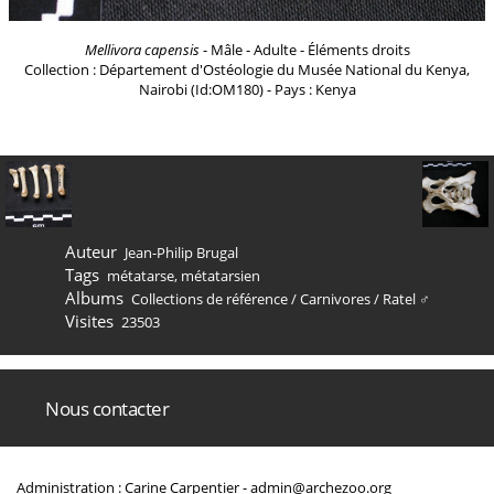
Mellivora capensis
- Mâle - Adulte - Éléments droits
Collection : Département d'Ostéologie du Musée National du Kenya,
Nairobi (Id:OM180) - Pays : Kenya
Auteur
Jean-Philip Brugal
Tags
métatarse
,
métatarsien
Albums
Collections de référence
/
Carnivores
/
Ratel ♂
Visites
23503
Nous contacter
Administration : Carine Carpentier -
admin@archezoo.org