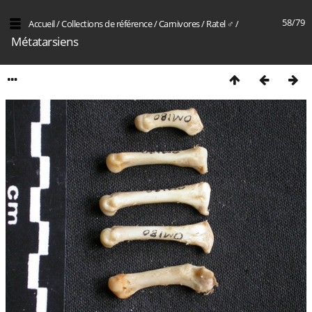
58/79
Accueil
/
Collections de référence
/
Carnivores
/
Ratel ♂
/
Métatarsiens