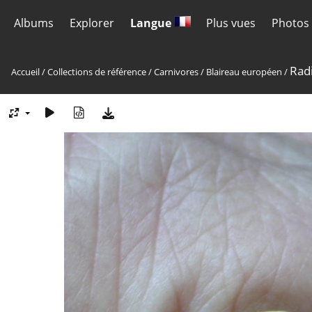
Albums
Explorer
Langue
Plus vues
Photos 
Radi
Accueil
/
Collections de référence
/
Carnivores
/
Blaireau européen
/