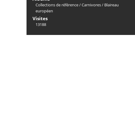
Collections de référence
/
Carnivores
/
Blaireau
européen
Visites
13188