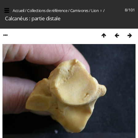
8/101
Accueil
/
Collections de référence
/
Carnivores
/
Lion ♀
/
Calcanéus : partie distale