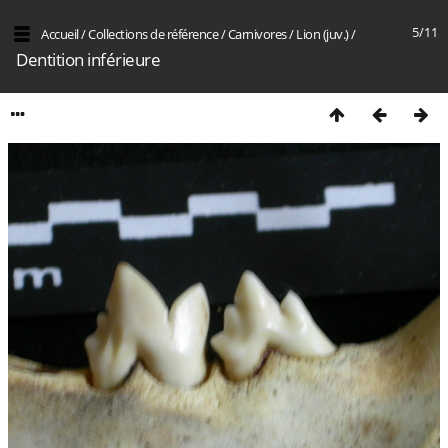
5/11
Accueil
/
Collections de référence
/
Carnivores
/
Lion (juv.)
/
Dentition inférieure