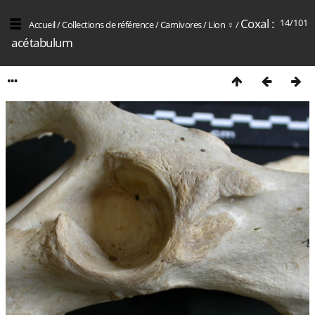
Coxal :
14/101
Accueil
/
Collections de référence
/
Carnivores
/
Lion ♀
/
acétabulum