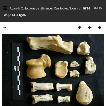
Tarse
80/101
Accueil
/
Collections de référence
/
Carnivores
/
Lion ♀
/
et phalanges