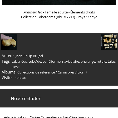
Panthera leo
- Femelle adulte - Éléments droits
Collection : Aberdares (Id:OM7713) - Pays : Kenya
Auteur
Jean-Philip Brugal
Tags
calcanéus
,
cuboïde
,
cunéiforme
,
naviculaire
,
phalange
,
rotule
,
talus
,
tarse
Albums
Collections de référence
/
Carnivores
/
Lion ♀
Visites
173040
Nous contacter
Administration : Carine Carpentier -
admin@archezoo.org