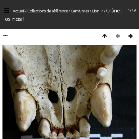
Crâne :
1/19
Accueil
/
Collections de référence
/
Carnivores
/
Lion ♂
/
os incisif