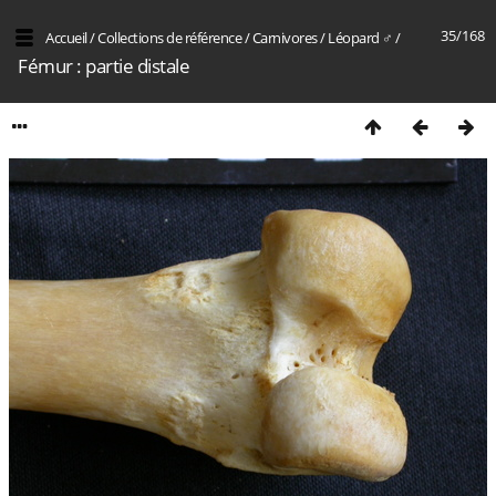
35/168
Accueil
/
Collections de référence
/
Carnivores
/
Léopard ♂
/
Fémur : partie distale