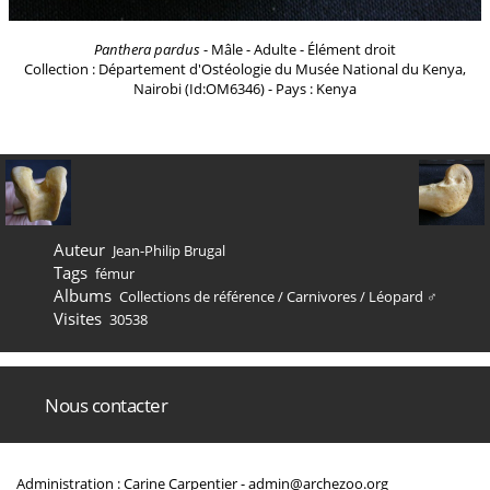
Panthera pardus
- Mâle - Adulte - Élément droit
Collection : Département d'Ostéologie du Musée National du Kenya,
Nairobi (Id:OM6346) - Pays : Kenya
Auteur
Jean-Philip Brugal
Tags
fémur
Albums
Collections de référence
/
Carnivores
/
Léopard ♂
Visites
30538
Nous contacter
Administration : Carine Carpentier -
admin@archezoo.org