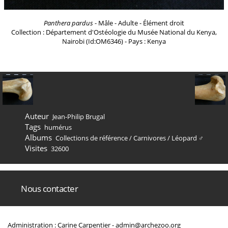
Panthera pardus
- Mâle - Adulte - Élément droit
Collection : Département d'Ostéologie du Musée National du Kenya,
Nairobi (Id:OM6346) - Pays : Kenya
Auteur
Jean-Philip Brugal
Tags
humérus
Albums
Collections de référence
/
Carnivores
/
Léopard ♂
Visites
32600
Nous contacter
Administration : Carine Carpentier -
admin@archezoo.org